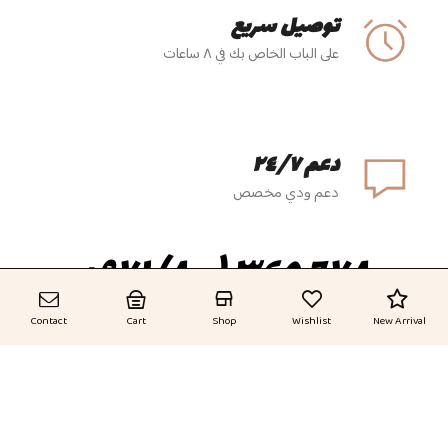
توصيل سريع
على الباب الخاص بك في ٨ ساعات
دعم ٢٤/٧
دعم ودي مخصص
٦٧٨ ٣٤٥ (٨٠٠) ٩٧١+
Contact
Cart
Shop
Wishlist
New Arrival
الاشتراك في النشرة الإخبارية