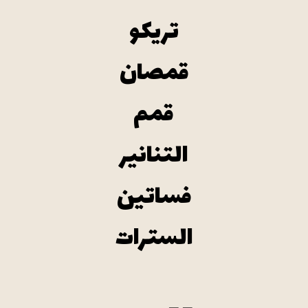
تريكو
قمصان
قمم
التنانير
فساتين
السترات